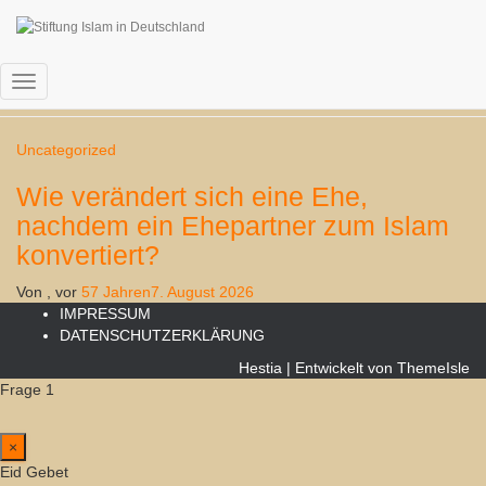
Uncategorized
Navigation
umschalten
Uncategorized
Wie verändert sich eine Ehe,
nachdem ein Ehepartner zum Islam
konvertiert?
Von
, vor
57 Jahren
7. August 2026
IMPRESSUM
DATENSCHUTZERKLÄRUNG
Hestia | Entwickelt von
ThemeIsle
Frage 1
×
Eid Gebet